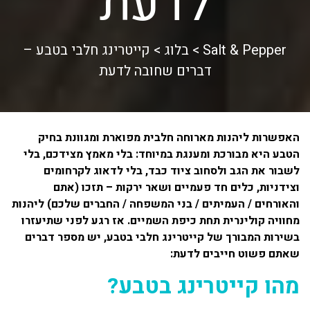
לדעת
Salt & Pepper
>
בלוג
>
קייטרינג חלבי בטבע –
דברים שחובה לדעת
האפשרות ליהנות מארוחה חלבית מפוארת ומגוונת בחיק
הטבע היא מבורכת ומענגת במיוחד: בלי מאמץ מצידכם, בלי
לשבור את הגב ולסחוב ציוד כבד, בלי לדאוג לקרחומים
וצידניות, כלים חד פעמיים ושאר ירקות – תזכו (אתם
והאורחים / העמיתים / בני המשפחה / החברים שלכם) ליהנות
מחוויה קולינרית תחת כיפת השמיים.
אז רגע לפני שתיעזרו
בשירות המבורך של קייטרינג חלבי בטבע, יש מספר דברים
שאתם פשוט חייבים לדעת:
מהו קייטרינג בטבע?