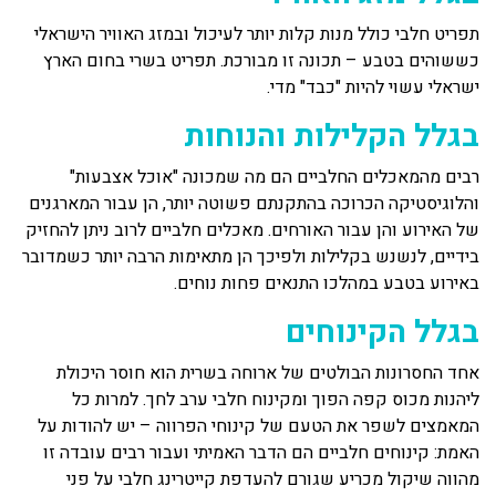
תפריט חלבי כולל מנות קלות יותר לעיכול ובמזג האוויר הישראלי
כששוהים בטבע – תכונה זו מבורכת. תפריט בשרי בחום הארץ
ישראלי עשוי להיות "כבד" מדי.
בגלל הקלילות והנוחות
רבים מהמאכלים החלביים הם מה שמכונה "אוכל אצבעות"
והלוגיסטיקה הכרוכה בהתקנתם פשוטה יותר, הן עבור המארגנים
של האירוע והן עבור האורחים. מאכלים חלביים לרוב ניתן להחזיק
בידיים, לנשנש בקלילות ולפיכך הן מתאימות הרבה יותר כשמדובר
באירוע בטבע במהלכו התנאים פחות נוחים.
בגלל הקינוחים
אחד החסרונות הבולטים של ארוחה בשרית הוא חוסר היכולת
ליהנות מכוס קפה הפוך ומקינוח חלבי ערב לחך. למרות כל
המאמצים לשפר את הטעם של קינוחי הפרווה – יש להודות על
האמת: קינוחים חלביים הם הדבר האמיתי ועבור רבים עובדה זו
מהווה שיקול מכריע שגורם להעדפת קייטרינג חלבי על פני