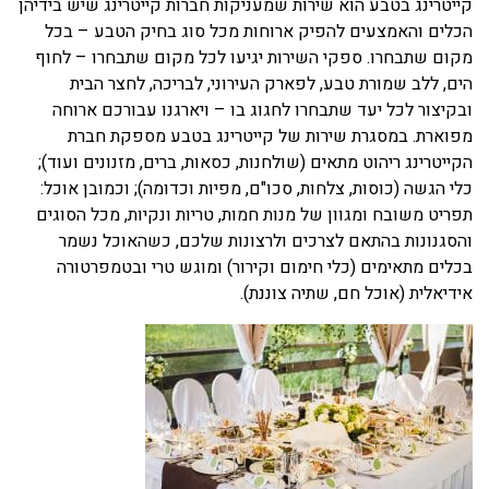
קייטרינג בטבע הוא שירות שמעניקות חברות קייטרינג שיש בידיהן
הכלים והאמצעים להפיק ארוחות מכל סוג בחיק הטבע – בכל
מקום שתבחרו. ספקי השירות יגיעו לכל מקום שתבחרו – לחוף
הים, ללב שמורת טבע, לפארק העירוני, לבריכה, לחצר הבית
ובקיצור לכל יעד שתבחרו לחגוג בו – ויארגנו עבורכם ארוחה
מפוארת. במסגרת שירות של קייטרינג בטבע מספקת חברת
הקייטרינג ריהוט מתאים (שולחנות, כסאות, ברים, מזנונים ועוד);
כלי הגשה (כוסות, צלחות, סכו"ם, מפיות וכדומה); וכמובן אוכל:
תפריט משובח ומגוון של מנות חמות, טריות ונקיות, מכל הסוגים
והסגנונות בהתאם לצרכים ולרצונות שלכם, כשהאוכל נשמר
בכלים מתאימים (כלי חימום וקירור) ומוגש טרי ובטמפרטורה
אידיאלית (אוכל חם, שתיה צוננת).