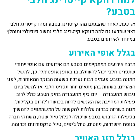
בטבע?
אז כעת, לאחר שהבנתם מהו קייטרינג בטבע ומהו קייטרינג חלבי
רצוי שתדעו גם למה דווקא קייטרינג חלבי נחשב פופולרי ומומלץ
במיוחד לאירועים בטבע:
בגלל אופי האירוע
הרבה אירועים המתקיימים בטבע הם אירועים עם אופי ייחודי
שתפריט חלבי יכול להשתלב בו באופן אופטימלי. כך, למשל
חתונה בטבע פעמים רבות נערכת בשעות הבוקר המאוחרות, לפני
הצהריים, בשעות בהן מתאים יותר תפריט חלבי. או למשל ביום
גיבוש מהעבודה – יום כיף מהעבודה בחיק הטבע כולל לרוב
פעילות המחייבת את האנשים להיות בכושר ו"לזרום בקלילות".
מנות בשריות כבדות עלולות להקשות על המשתתפים להמשיך
בפעילות הגיבוש בטבע שיכולה לכלול טיול שטח, משחקי חברה
בנוסח הישרדות, ניווטים, טיול ג'יפים, טיול טרקטורונים וכדומה.
בגלל מזג האוויר