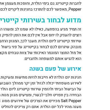
Pepper, מאפשר לכם להתרכז בחגיגות ליקרים לכם ביותר ולהנות ממגוון רחב של מנות איכותי.
מדוע לבחור בשירותי קייטרי
זה תמיד מגיע בהפתעה, כאילו לא שמנו לב ומשהו הש
רוצים להעניק לו יחס אבל אין לכם את הזמן להפיק אי
שירותי קייטרינג ליום הולדת. מעבר לכך, המגוון הר
מובהק שיגרום לכם לבחור בקייטרינג על פני בישול ב
אל מול התוצר המוגמר האיכותי של צוות טבחים מקצוע
הוא להגיש אותם למשפחה ולחברים.
אירוע של פעם בשנה
חגיגות יום הולדת לא חייבות להיות מתישות ומעיקו
לאירוע משפחתי יכולה לגזול זמן יקר ממהלך השבוע ש
על הבישול הביתי ולהזמין שירותי קייטרינג ליום הו
הבחירה בין תפריט חלבי לבשרי, ומציעים מגוון מנו
Salt Pepper מכירים את הצרכים של אירועים
מענה מהיר לכל יום הולדת. אתם רק צריכים להחליט 