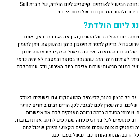
לחברות קייטרינג גם בימי הולדת, וחוסכות מעצמן את חובת הבישול לאורחים. קייטרינג ליום הולדת, של חברת Salt
נג ליום הולדת?
תנה. יום ההולדת של ההורים, הבן או האח כבר כאן, ואתם
רוע גדול. בדיוק למטרות חיסכון בזמן ובהשקעה, ניתן להזמין
חב של חברות ההסעדה ואיכות הבישול המקצועית מהווה יתרון
יתי. לעיתים הזמן הרב שתבזבזו בסופר ובמטבח לא יהיה כדאי
י. המנות מגיעות ישירות אליכם ביום האירוע, וכל שנותר לכם
ת. עם כל הרצון הטוב, לפעמים ההתעסקות עם בישולים ואוכל
לכם, כזה שאין לכם לבזבז. לכן, הורים רבים בוחרים לוותר
לדת. שירותי הסעדה ברמה גבוהה מעניקים לכם את אפשרות
ת רחב שמתאים לכל בני המשפחה שמגיעים לחגוג. אנחנו בחברת
 מסוג זה ומחזיקים צוות שפים וטבחים מקצועי ומיומן שיכול לתת
על הרכב המנות ואנחנו כבר נבשל בעבורכם.