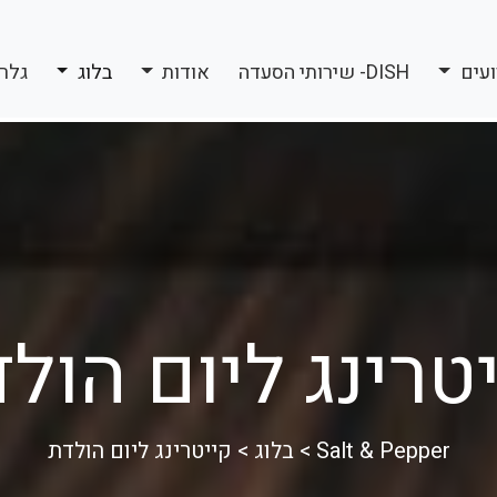
ועים
DISH- שירותי הסעדה
אודות
בלוג
גלר
טרינג ליום הול
Salt & Pepper
>
בלוג
>
קייטרינג ליום הולדת