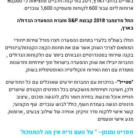
בשריים ברחבי הארץ, ו-20 בתי קפה חלביים ומוציאות כ- 80,000
ארוחות ליום עבור 600 לקוחות ומעסיקה 1,600 עובדים.
החל מדצמבר 2018 קבוצת
S&P
וחברת ההסעדה הגדולה
בארץ,
החלו בשת"פ בלעדי בתחום ההסעדה ויצרו מודל שירות ייחודי
המותאם לצרכי השוק אשר שם את תחנות הקצה הקטנות/בינוניים
בקנה שירותי בסטנדרטיים הגבוהים ביותר עם הלקוחות הגדולים ,
החברות יובילו את שוק ההסעדה בישראל תוך יצירתיות וחדשנות
מתמדת עם רמת האירוח והקולינריה האופטימלית בשוק.
"סטייל"-
בהיכרות עם החברות יודעים שאוכלים עם כל החודשים
ולכן, חשיבה ויצירתיות מושקעים בכל הפרטים הקטנים שיוצרים
חוויית אוכל מרגשת: בחירת חומר גלם, להגשה וסכום , עיצוב
מזנונים הגשה בעמדת השף, כולל לבוש עובדים. שף מקצועי,
קשר אישי ללקוח סדר וניקיון. אווירה של שילוב צבעים , ארומות,
מגע אישי וטעמים.
תפריט ומגוון
–
" על טעם וריח אין מה להתווכח
"