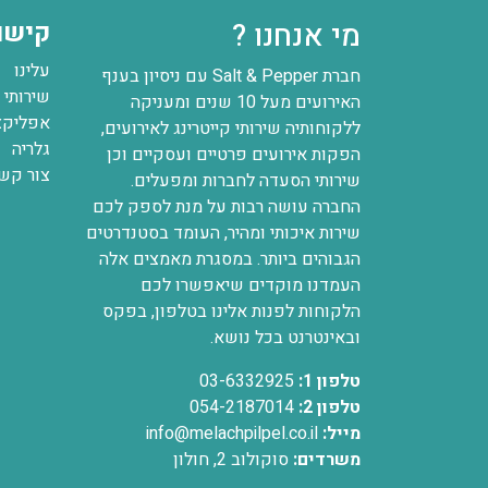
מי אנחנו ?
קישו
עלינו
חברת Salt & Pepper עם ניסיון בענף
שירותי 
האירועים מעל 10 שנים ומעניקה
אפליקצי
ללקוחותיה שירותי קייטרינג לאירועים,
גלריה
הפקות אירועים פרטיים ועסקיים וכן
צור קש
שירותי הסעדה לחברות ומפעלים.
החברה עושה רבות על מנת לספק לכם
שירות איכותי ומהיר, העומד בסטנדרטים
הגבוהים ביותר. במסגרת מאמצים אלה
העמדנו מוקדים שיאפשרו לכם
הלקוחות לפנות אלינו בטלפון, בפקס
ובאינטרנט בכל נושא.
טלפון 1:
03-6332925
טלפון 2:
054-2187014
מייל:
info@melachpilpel.co.il
משרדים:
סוקולוב 2, חולון