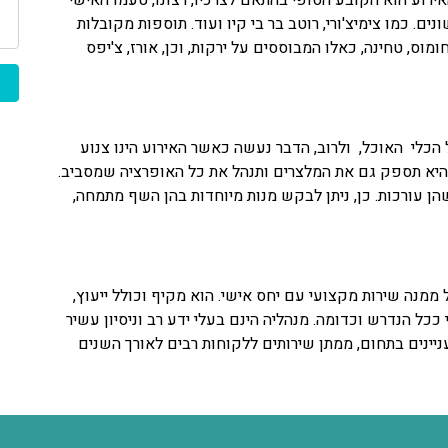
רוע הוא הקובע הסופי בהתאם לצרכיו, רצונו, טעמו האישי
ם. כמו צימיצ'ורי, רוטב בר בי קיו ועוד. תוספות מקובלות
מוס, טחינה, כאלו המבוססים על ירקות, וכן, אורז, צ'יפס
 הכלי האוכל, ולרוב, הדבר נעשה כאשר האירוע הינו צנוע
היא תספק גם את המלצרים ותנהל את כל האופרציה שמסביב.
ן עורכות. כן, ניתן לבקש מנות מיוחדות בהן השף מתמחה,
מומלץ לקבל ממנה שירות מקצועי עם יחס אישי. הוא מקיף וכולל ייעוץ,
י ככל הנדרש וכדומה. מנהליה הינם בעלי ידע רב וניסיון עשיר
ינים בתחום, ממתן שירותים ללקוחות רבים לאורך השנים