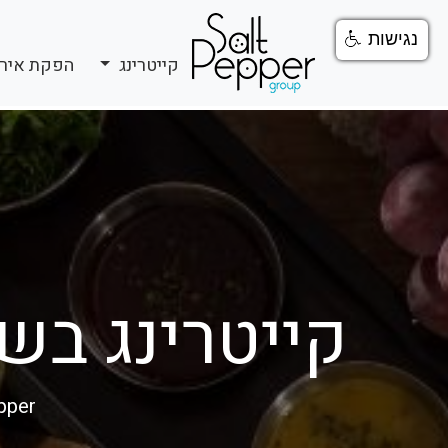
נגישות
קייטרינג
הפקת איר
קייטרינג בש
pper