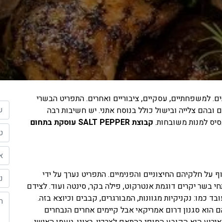
ים. למשפחתיים, עסקיים, ציבוריים ואחרים. התפריט הבשרי
השם
ם ובהם צלייה ובישול כולל בנוסח אתני. יש חשיבות רבה
סיס למנות משובחות.
קבוצת
SALT PEPPER
עוסקת בתחום
הטל
האי
ף על חלקיהם החיצוניים והפנימיים. התפריט נערך על ידי
נוש
י בשר יקרים דוגמת אנטרקוט, פילה בקר, סינטה ועוד. לצידם
ההו
ד כמו: נקניקיות מגוונות, המבורגרים, קבבים וכיוצא בזה.
 הוא סגנון דרום אמריקאי אבל קיימים אחרים הנבחרים